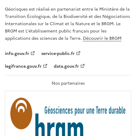
E
R
Géorisques est réalisé en partenariat entre le Ministère de la
T
É
Transition Écologique, de la Biodiversité et des Négociations
,
Internationales sur le Climat et la Nature et le BRGM. Le
É
G
BRGM est L'établissement public français pour les
A
applications des sciences de la Terre.
Découvrir le BRGM
L
I
T
info.gouv.fr
service-public.fr
É
,
legifrance.gouv.fr
data.gouv.fr
F
R
A
T
Nos partenaires
E
R
N
I
T
É