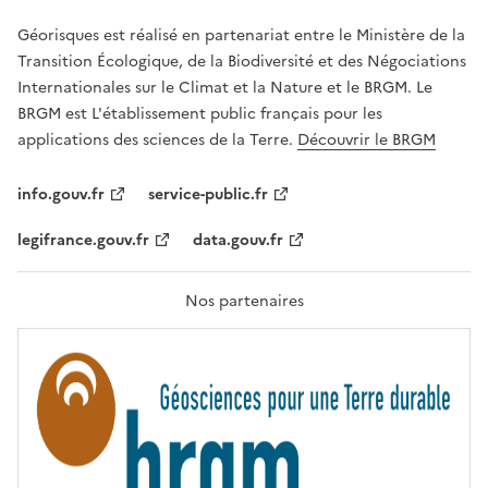
E
R
Géorisques est réalisé en partenariat entre le Ministère de la
T
É
Transition Écologique, de la Biodiversité et des Négociations
,
Internationales sur le Climat et la Nature et le BRGM. Le
É
G
BRGM est L'établissement public français pour les
A
applications des sciences de la Terre.
Découvrir le BRGM
L
I
T
info.gouv.fr
service-public.fr
É
,
legifrance.gouv.fr
data.gouv.fr
F
R
A
T
Nos partenaires
E
R
N
I
T
É