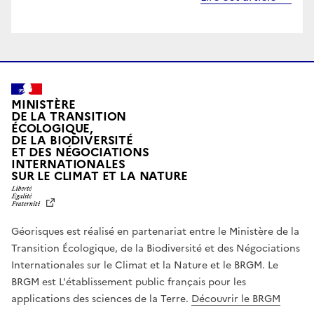
MINISTÈRE
DE LA TRANSITION
ÉCOLOGIQUE,
DE LA BIODIVERSITÉ
ET DES NÉGOCIATIONS
INTERNATIONALES
L
SUR LE CLIMAT ET LA NATURE
I
B
E
R
Géorisques est réalisé en partenariat entre le Ministère de la
T
É
Transition Écologique, de la Biodiversité et des Négociations
,
Internationales sur le Climat et la Nature et le BRGM. Le
É
G
BRGM est L'établissement public français pour les
A
applications des sciences de la Terre.
Découvrir le BRGM
L