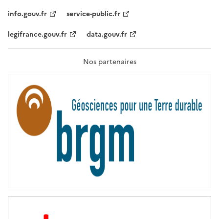
I
T
info.gouv.fr
service-public.fr
É
,
legifrance.gouv.fr
data.gouv.fr
F
R
A
T
Nos partenaires
E
R
N
I
T
É