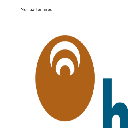
R
T
Nos partenaires
É
,
É
G
A
L
I
T
É
,
F
R
A
T
E
R
N
I
T