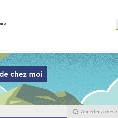
R
oire
 de chez moi
Accéder à mes r