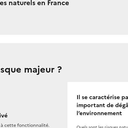
ques naturels en France
isque majeur ?
Il se caractérise 
important de dégât
l’environnement
ivé
à cette fonctionnalité.
Quels sont les risques nat