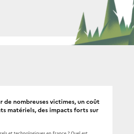
par de nombreuses victimes, un coût
s matériels, des impacts forts sur
urels et technologiques en France ? Quel est