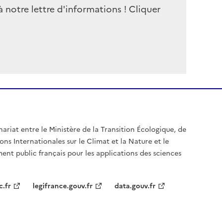
à notre lettre d'informations ! Cliquer
nariat entre le Ministère de la Transition Écologique, de
ons Internationales sur le Climat et la Nature et le
ent public français pour les applications des sciences
c.fr
legifrance.gouv.fr
data.gouv.fr