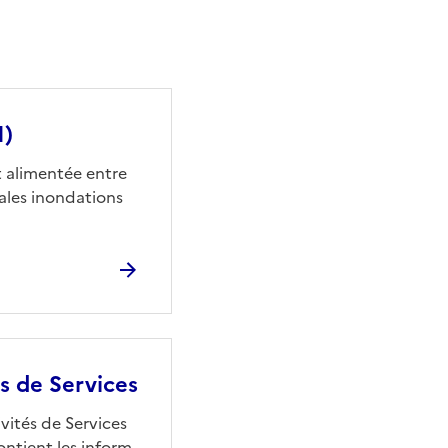
I)
t alimentée entre
pales inondations
és de Services
vités de Services
ontient les inform