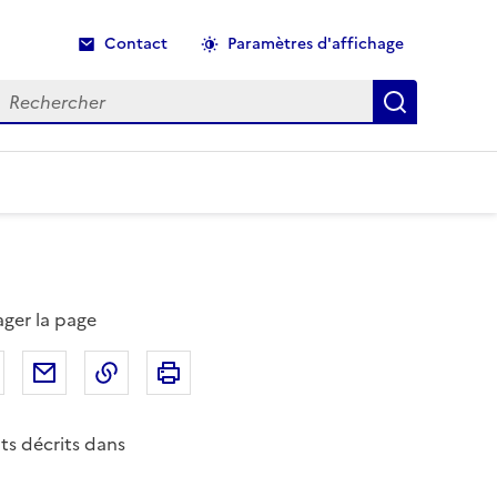
Contact
Paramètres d'affichage
echercher
Recherche
ager la page
Partager sur Facebook
Partager par email
Copier dans le presse-papier
Imprimer
ts décrits dans