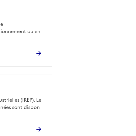
de
ctionnement ou en
trielles (IREP). Le
onnées sont dispon