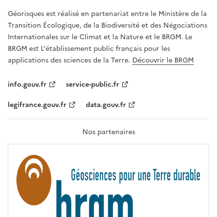
R
Géorisques est réalisé en partenariat entre le Ministère de la
T
É
Transition Écologique, de la Biodiversité et des Négociations
,
Internationales sur le Climat et la Nature et le BRGM. Le
É
G
BRGM est L'établissement public français pour les
A
applications des sciences de la Terre.
Découvrir le BRGM
L
I
T
info.gouv.fr
service-public.fr
É
,
legifrance.gouv.fr
data.gouv.fr
F
R
A
T
Nos partenaires
E
R
N
I
T
É