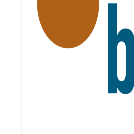
R
A
T
E
R
N
I
T
É