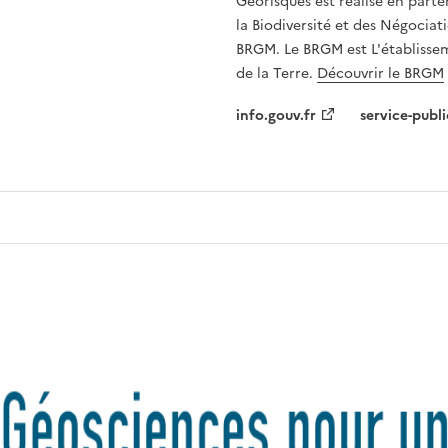
Géorisques est réalisé en parte
la Biodiversité et des Négociati
BRGM. Le BRGM est L'établissem
de la Terre.
Découvrir le BRGM
info.gouv.fr
service-publi