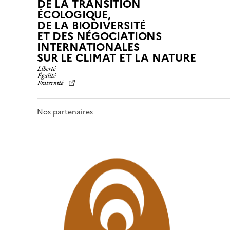
DE LA TRANSITION
ÉCOLOGIQUE,
DE LA BIODIVERSITÉ
ET DES NÉGOCIATIONS
INTERNATIONALES
L
SUR LE CLIMAT ET LA NATURE
I
B
E
R
T
Nos partenaires
É
,
É
G
A
L
I
T
É
,
F