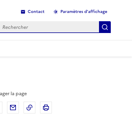
Contact
Paramètres d'affichage
echercher
Recherche
ager la page
Partager sur Facebook
Partager par email
Copier dans le presse-papier
Imprimer