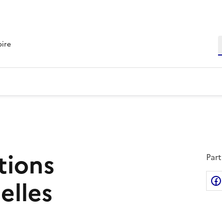
R
oire
tions
Part
elles