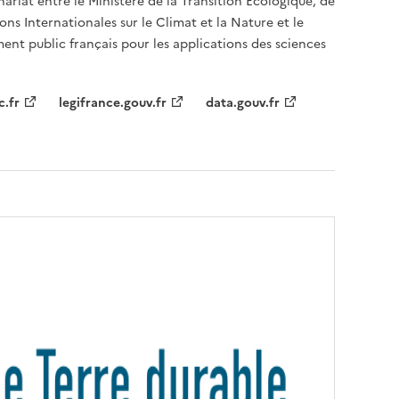
nariat entre le Ministère de la Transition Écologique, de
ons Internationales sur le Climat et la Nature et le
ent public français pour les applications des sciences
c.fr
legifrance.gouv.fr
data.gouv.fr