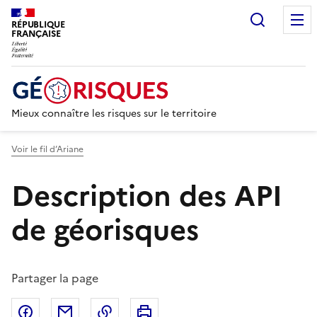
Recherc
RÉPUBLIQUE
FRANÇAISE
Mieux connaître les risques sur le territoire
Voir le fil d’Ariane
Description des API
de géorisques
Partager la page
Partager sur Facebook
Partager par email
Copier dans le presse-papier
Imprimer