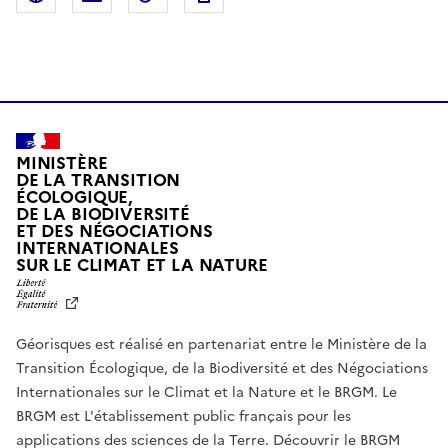
MINISTÈRE
DE LA TRANSITION
ÉCOLOGIQUE,
DE LA BIODIVERSITÉ
ET DES NÉGOCIATIONS
INTERNATIONALES
L
SUR LE CLIMAT ET LA NATURE
I
B
E
R
Géorisques est réalisé en partenariat entre le Ministère de la
T
É
Transition Écologique, de la Biodiversité et des Négociations
,
Internationales sur le Climat et la Nature et le BRGM. Le
É
G
BRGM est L'établissement public français pour les
A
applications des sciences de la Terre.
Découvrir le BRGM