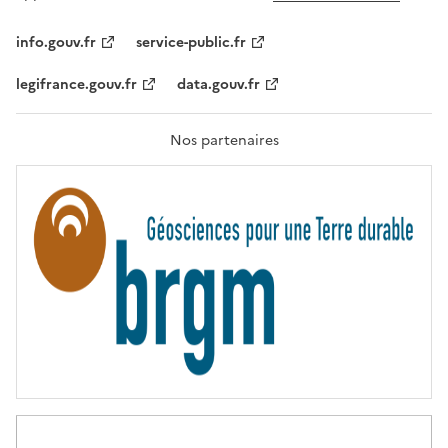
L
I
T
info.gouv.fr
service-public.fr
É
,
legifrance.gouv.fr
data.gouv.fr
F
R
A
T
Nos partenaires
E
R
N
I
T
É