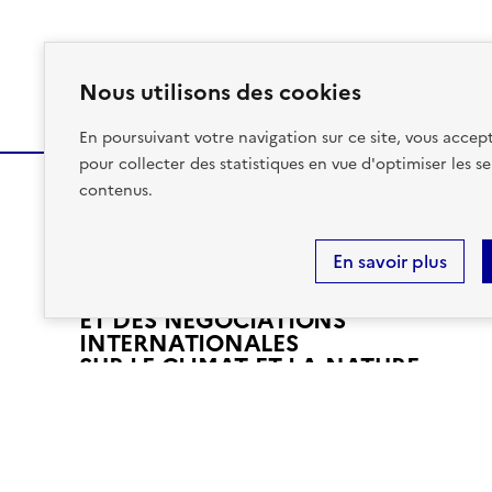
Nous utilisons des cookies
En poursuivant votre navigation sur ce site, vous accept
pour collecter des statistiques en vue d'optimiser les se
contenus.
MINISTÈRE
DE LA TRANSITION
En savoir plus
ÉCOLOGIQUE,
DE LA BIODIVERSITÉ
ET DES NÉGOCIATIONS
INTERNATIONALES
L
SUR LE CLIMAT ET LA NATURE
I
B
E
R
T
Nos partenaires