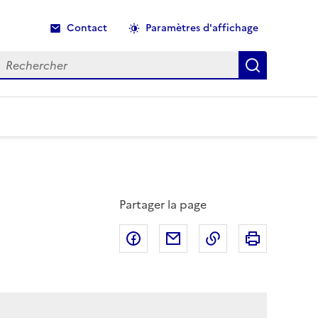
Contact
Paramètres d'affichage
echercher
Recherche
Partager la page
Partager sur Facebook
Partager par email
Copier dans le p
Imprimer