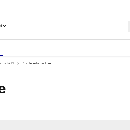
R
oire
t à l’API
Carte interactive
e