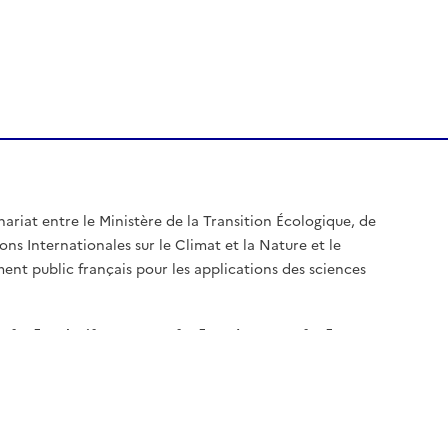
nariat entre le Ministère de la Transition Écologique, de
ons Internationales sur le Climat et la Nature et le
ent public français pour les applications des sciences
c.fr
legifrance.gouv.fr
data.gouv.fr