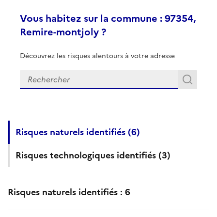
Vous habitez sur la commune : 97354,
Remire-montjoly ?
Découvrez les risques alentours à votre adresse
Veuillez renseigner votre adresse exacte
Rech
Recherch
Risques naturels identifiés (
6
)
Risques technologiques identifiés (
3
)
Risques naturels identifiés :
6