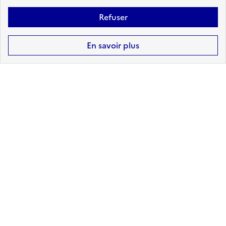
Accéder aux informations détaillées
Refuser
En savoir plus
RUPTURE DE BARRAGE
sur ma commune :
CONCERNÉ
Accéder aux informations détaillées
Télécharger le
Télécharger le
rapport de
rapport au
risque au format
format DOCX -
PDF
BETA