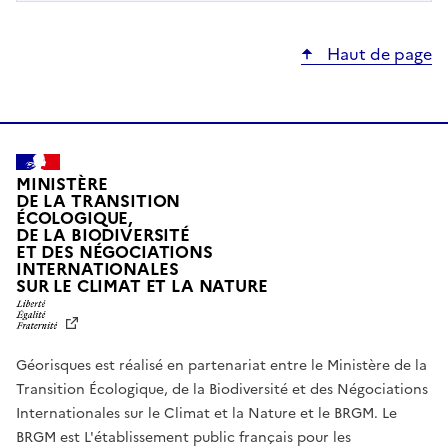
Haut de page
MINISTÈRE
DE LA TRANSITION
ÉCOLOGIQUE,
DE LA BIODIVERSITÉ
ET DES NÉGOCIATIONS
INTERNATIONALES
L
SUR LE CLIMAT ET LA NATURE
I
B
E
R
Géorisques est réalisé en partenariat entre le Ministère de la
T
É
Transition Écologique, de la Biodiversité et des Négociations
,
Internationales sur le Climat et la Nature et le BRGM. Le
É
G
BRGM est L'établissement public français pour les