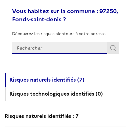
Vous habitez sur la commune : 97250,
Fonds-saint-denis ?
Découvrez les risques alentours à votre adresse
Veuillez renseigner votre adresse exacte
Rech
Recherch
Risques naturels identifiés (
7
)
Risques technologiques identifiés (
0
)
Risques naturels identifiés :
7