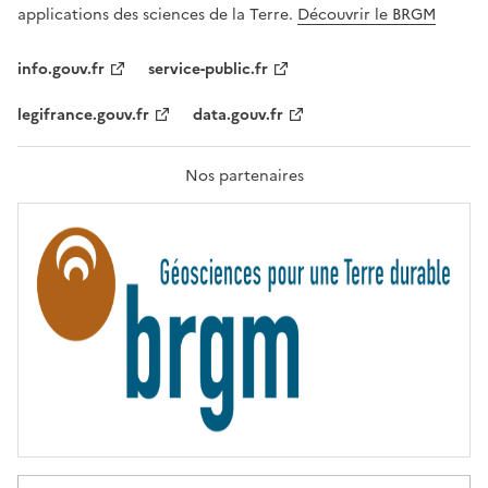
A
applications des sciences de la Terre.
Découvrir le BRGM
L
I
T
info.gouv.fr
service-public.fr
É
,
legifrance.gouv.fr
data.gouv.fr
F
R
A
T
Nos partenaires
E
R
N
I
T
É