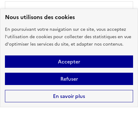
CANALISATIONS DE
Nous utilisons des cookies
TRANSPORT DE MATIÈRES
DANGEREUSES
En poursuivant votre navigation sur ce site, vous acceptez
l’utilisation de cookies pour collecter des statistiques en vue
sur ma commune :
CONCERNÉ
d'optimiser les services du site, et adapter nos contenus.
Accepter
Accéder aux informations détaillées
Refuser
En savoir plus
POLLUTION DES SOLS
sur ma commune :
CONCERNÉ