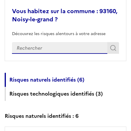
Vous habitez sur la commune : 93160,
Noisy-le-grand ?
Découvrez les risques alentours à votre adresse
Veuillez renseigner votre adresse exacte
Rech
Recherch
Risques naturels identifiés (
6
)
Risques technologiques identifiés (
3
)
Risques naturels identifiés :
6