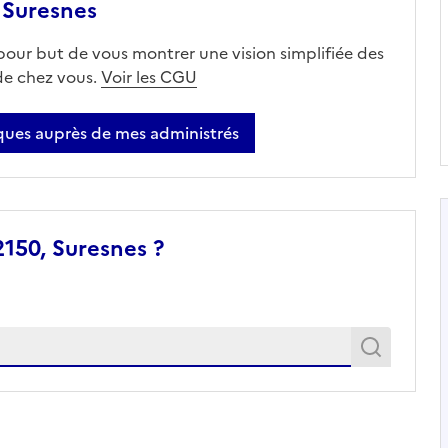
 Suresnes
 pour but de vous montrer une vision simplifiée des
 de chez vous.
Voir les CGU
ues auprès de mes administrés
150, Suresnes ?
Recher
Recherche