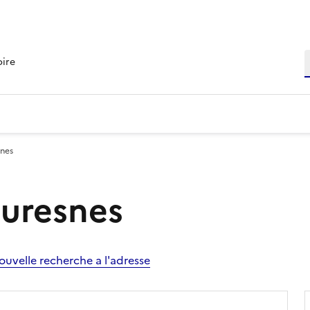
R
oire
snes
Suresnes
ouvelle recherche a l'adresse