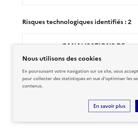
Risques technologiques identifiés :
2
CANALISATIONS DE
TRANSPORT DE
Nous utilisons des cookies
MATIÈRES
DANGEREUSES
En poursuivant votre navigation sur ce site, vous accept
pour collecter des statistiques en vue d'optimiser les se
sur ma commune :
CONCERNÉ
contenus.
En savoir plus
Accéder aux informations détaillées