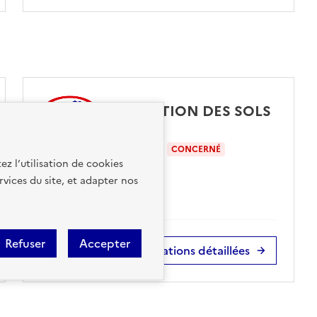
POLLUTION DES SOLS
sur ma commune :
CONCERNÉ
ez l’utilisation de cookies
rvices du site, et adapter nos
Refuser
Accepter
Accéder aux informations détaillées