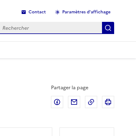
Contact
Paramètres d'affichage
echercher
Recherche
Partager la page
Partager sur Facebook
Partager par email
Copier dans le p
Imprimer