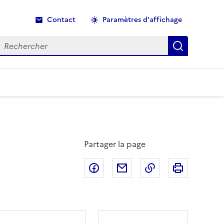
Contact
Paramètres d'affichage
echercher
Recherche
Partager la page
Partager sur Facebook
Partager par email
Copier dans le p
Imprimer