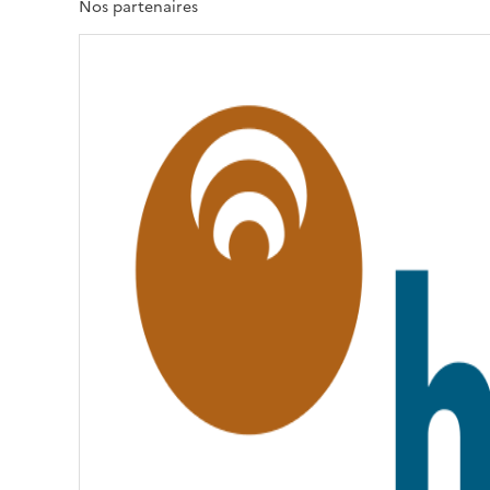
T
Nos partenaires
É
,
É
G
A
L
I
T
É
,
F
R
A
T
E
R
N
I
T
É