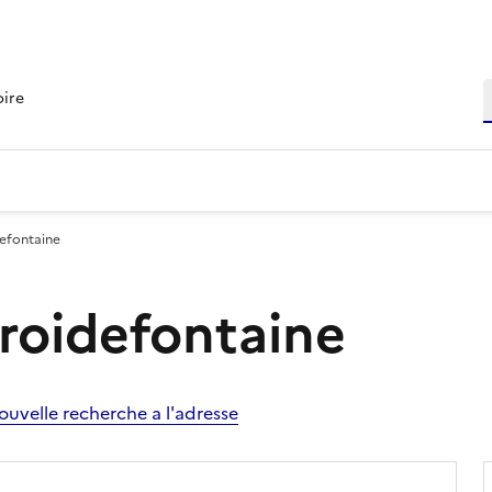
R
oire
defontaine
Froidefontaine
ouvelle recherche a l'adresse