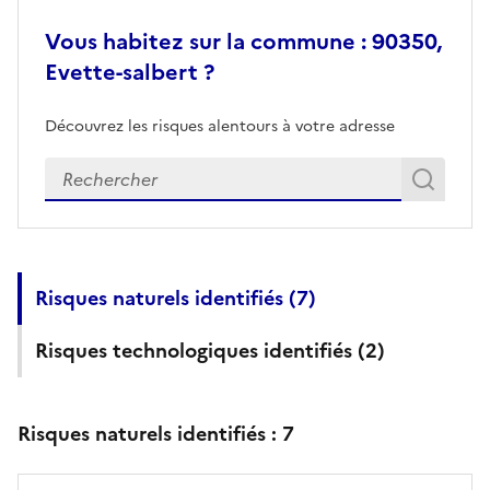
Vous habitez sur la commune : 90350,
Evette-salbert ?
Découvrez les risques alentours à votre adresse
Veuillez renseigner votre adresse exacte
Rech
Recherch
Risques naturels identifiés (
7
)
Risques technologiques identifiés (
2
)
Risques naturels identifiés :
7