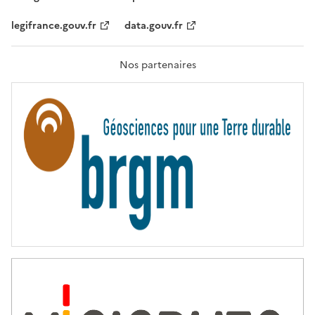
É
,
legifrance.gouv.fr
data.gouv.fr
F
R
A
T
Nos partenaires
E
R
N
I
T
É