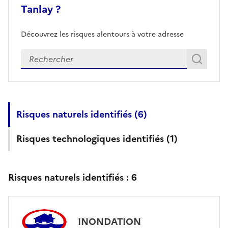
Tanlay ?
Découvrez les risques alentours à votre adresse
Veuillez renseigner votre adresse exacte
Rech
Recherch
Risques naturels identifiés (
6
)
Risques technologiques identifiés (
1
)
Risques naturels identifiés :
6
INONDATION