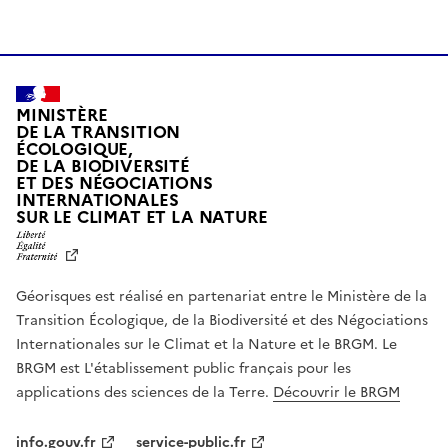
MINISTÈRE
DE LA TRANSITION
ÉCOLOGIQUE,
DE LA BIODIVERSITÉ
ET DES NÉGOCIATIONS
INTERNATIONALES
L
SUR LE CLIMAT ET LA NATURE
I
B
E
R
Géorisques est réalisé en partenariat entre le Ministère de la
T
É
Transition Écologique, de la Biodiversité et des Négociations
,
Internationales sur le Climat et la Nature et le BRGM. Le
É
G
BRGM est L'établissement public français pour les
A
applications des sciences de la Terre.
Découvrir le BRGM
L
I
T
info.gouv.fr
service-public.fr