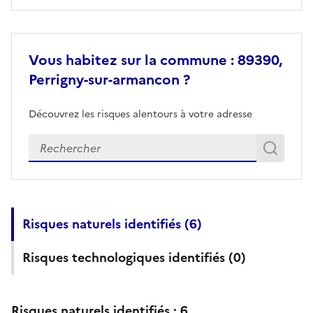
Vous habitez sur la commune : 89390,
Perrigny-sur-armancon ?
Découvrez les risques alentours à votre adresse
Veuillez renseigner votre adresse exacte
Rech
Recherch
Risques naturels identifiés (
6
)
Risques technologiques identifiés (
0
)
Risques naturels identifiés :
6