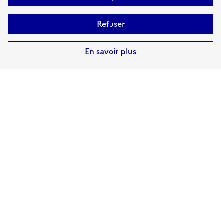
reconnus sur Perrigny-sur-armancon
Refuser
Retrouvez ici la liste complète
En savoir plus
Haut de page
MINISTÈRE
DE LA TRANSITION
ÉCOLOGIQUE,
DE LA BIODIVERSITÉ
ET DES NÉGOCIATIONS
INTERNATIONALES