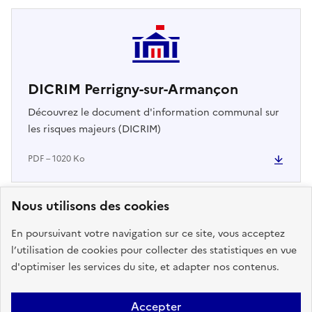
DICRIM Perrigny-sur-Armançon
Découvrez le document d'information communal sur
les risques majeurs (DICRIM)
PDF – 1020 Ko
Nous utilisons des cookies
En poursuivant votre navigation sur ce site, vous acceptez
l’utilisation de cookies pour collecter des statistiques en vue
d'optimiser les services du site, et adapter nos contenus.
3
arrêtés de reconnaissance de
Accepter
l'état de catastrophe naturelle