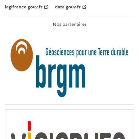
,
legifrance.gouv.fr
data.gouv.fr
F
R
A
T
Nos partenaires
E
R
N
I
T
É