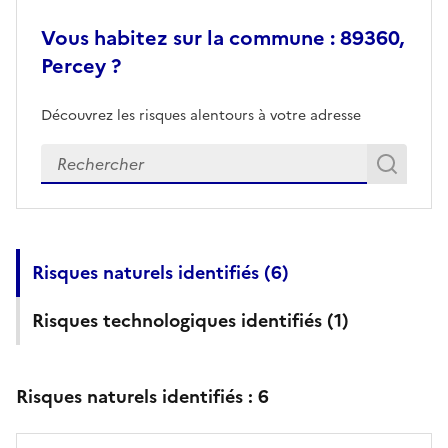
Vous habitez sur la commune : 89360,
Percey ?
Découvrez les risques alentours à votre adresse
Veuillez renseigner votre adresse exacte
Rech
Recherch
Risques naturels identifiés (
6
)
Risques technologiques identifiés (
1
)
Risques naturels identifiés :
6