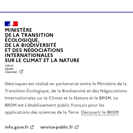
MINISTÈRE
DE LA TRANSITION
ÉCOLOGIQUE,
DE LA BIODIVERSITÉ
ET DES NÉGOCIATIONS
INTERNATIONALES
L
SUR LE CLIMAT ET LA NATURE
I
B
E
R
Géorisques est réalisé en partenariat entre le Ministère de la
T
É
Transition Écologique, de la Biodiversité et des Négociations
,
Internationales sur le Climat et la Nature et le BRGM. Le
É
G
BRGM est L'établissement public français pour les
A
applications des sciences de la Terre.
Découvrir le BRGM
L
I
T
info.gouv.fr
service-public.fr
É