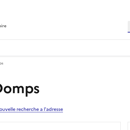
R
oire
ps
 Domps
ouvelle recherche a l'adresse