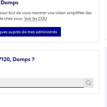
, Domps
 pour but de vous montrer une vision simplifiée des
 de chez vous.
Voir les CGU
ues auprès de mes administrés
7120, Domps ?
Recher
Recherche