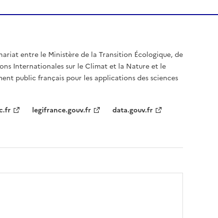
nariat entre le Ministère de la Transition Écologique, de
ons Internationales sur le Climat et la Nature et le
ent public français pour les applications des sciences
c.fr
legifrance.gouv.fr
data.gouv.fr