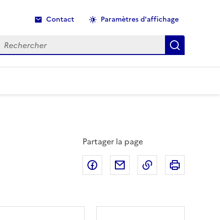
Contact
Paramètres d'affichage
echercher
Recherche
Partager la page
Partager sur Facebook
Partager par email
Copier dans le p
Imprimer