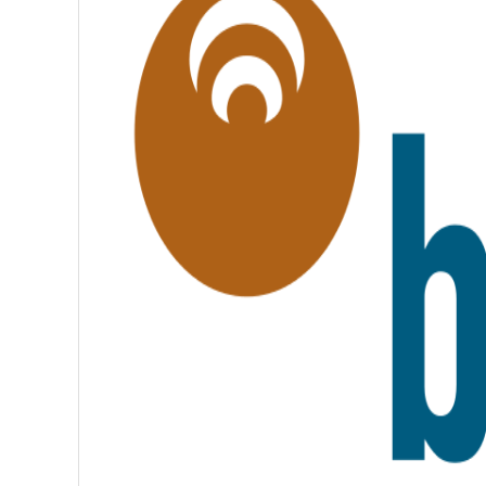
L
I
T
É
,
F
R
A
T
E
R
N
I
T
É