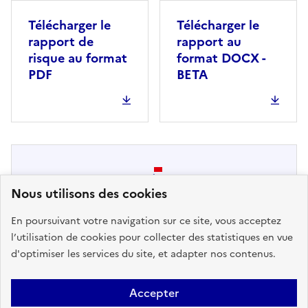
Télécharger le
Télécharger le
rapport de
rapport au
risque au format
format DOCX -
PDF
BETA
Nous utilisons des cookies
En poursuivant votre navigation sur ce site, vous acceptez
Pas de DICRIM disponible. Message
l’utilisation de cookies pour collecter des statistiques en vue
au Maire : pour ajouter votre
d'optimiser les services du site, et adapter nos contenus.
DICRIM à Géorisques, contacter le
support ici
Accepter