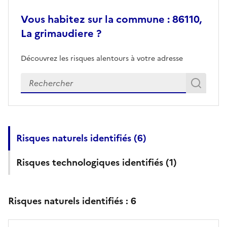
Vous habitez sur la commune : 86110,
La grimaudiere ?
Découvrez les risques alentours à votre adresse
Veuillez renseigner votre adresse exacte
Rech
Recherch
Risques naturels identifiés (
6
)
Risques technologiques identifiés (
1
)
Risques naturels identifiés :
6