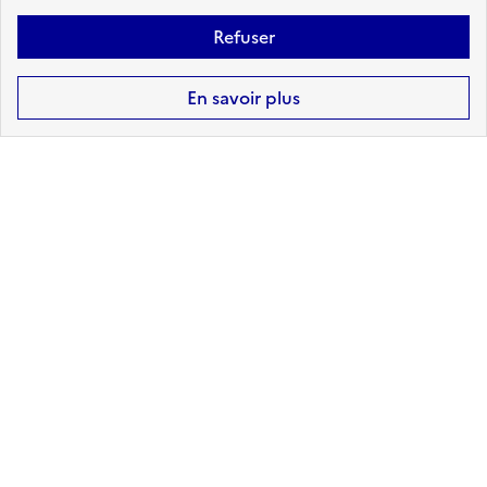
Refuser
En savoir plus
3
arrêtés de reconnaissance de
l'état de catastrophe naturelle
reconnus sur La grimaudiere
Retrouvez ici la liste complète