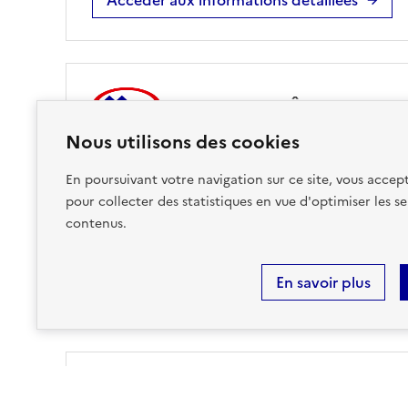
FEU DE FORÊT
Nous utilisons des cookies
sur ma commune :
EXISTANT
En poursuivant votre navigation sur ce site, vous accept
pour collecter des statistiques en vue d'optimiser les se
contenus.
Accéder aux informations détaillées
En savoir plus
Risques technologiques identifiés :
4
INSTALLATIONS