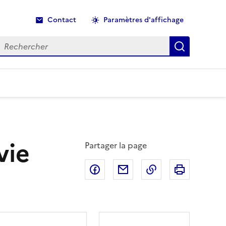
Contact
Paramètres d'affichage
echercher
Recherche
vie
Partager la page
Partager sur Facebook
Partager par email
Copier dans le p
Imprimer