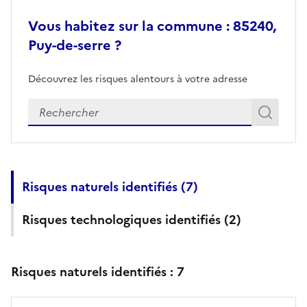
Vous habitez sur la commune : 85240,
Puy-de-serre ?
Découvrez les risques alentours à votre adresse
Veuillez renseigner votre adresse exacte
Rech
Recherch
Risques naturels identifiés (
7
)
Risques technologiques identifiés (
2
)
Risques naturels identifiés :
7