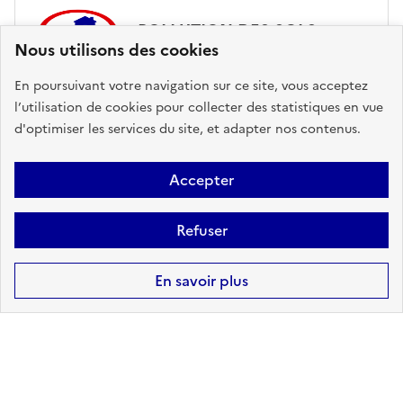
POLLUTION DES SOLS
Nous utilisons des cookies
sur ma commune :
CONCERNÉ
En poursuivant votre navigation sur ce site, vous acceptez
l’utilisation de cookies pour collecter des statistiques en vue
d'optimiser les services du site, et adapter nos contenus.
Accéder aux informations détaillées
Accepter
Refuser
RISQUES MINIERS
En savoir plus
sur ma commune :
EXISTANT
Accéder aux informations détaillées