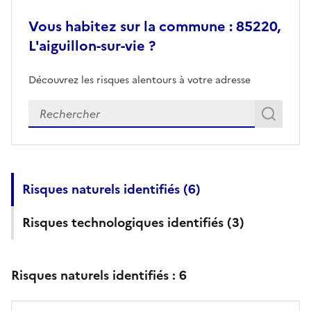
Vous habitez sur la commune : 85220,
L'aiguillon-sur-vie ?
Découvrez les risques alentours à votre adresse
Veuillez renseigner votre adresse exacte
Rech
Recherch
Risques naturels identifiés (
6
)
Risques technologiques identifiés (
3
)
Risques naturels identifiés :
6