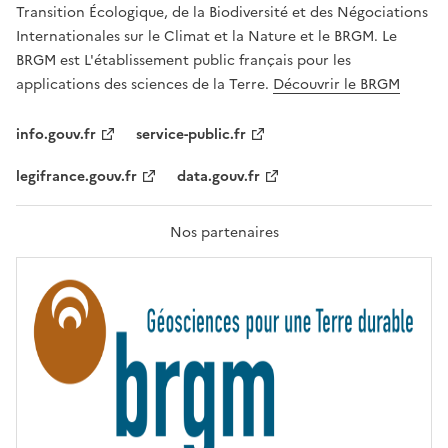
É
Transition Écologique, de la Biodiversité et des Négociations
,
Internationales sur le Climat et la Nature et le BRGM. Le
É
G
BRGM est L'établissement public français pour les
A
applications des sciences de la Terre.
Découvrir le BRGM
L
I
T
info.gouv.fr
service-public.fr
É
,
legifrance.gouv.fr
data.gouv.fr
F
R
A
T
Nos partenaires
E
R
N
I
T
É