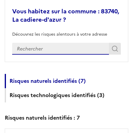
Vous habitez sur la commune : 83740,
La cadiere-d'azur ?
Découvrez les risques alentours à votre adresse
Veuillez renseigner votre adresse exacte
Rech
Recherch
Risques naturels identifiés (
7
)
Risques technologiques identifiés (
3
)
Risques naturels identifiés :
7