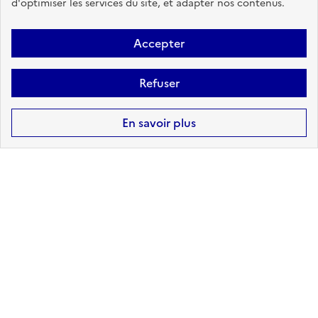
d'optimiser les services du site, et adapter nos contenus.
Accepter
Risques technologiques identifiés :
3
Refuser
CANALISATIONS DE
TRANSPORT DE MATIÈRES
En savoir plus
DANGEREUSES
sur ma commune :
CONCERNÉ
Accéder aux informations détaillées
POLLUTION DES SOLS