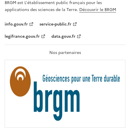
G
BRGM est L'établissement public français pour les
A
applications des sciences de la Terre.
Découvrir le BRGM
L
I
T
info.gouv.fr
service-public.fr
É
,
legifrance.gouv.fr
data.gouv.fr
F
R
A
T
Nos partenaires
E
R
N
I
T
É