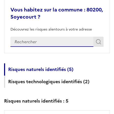
Vous habitez sur la commune : 80200,
Soyecourt ?
Découvrez les risques alentours à votre adresse
Veuillez renseigner votre adresse exacte
Rech
Recherch
Risques naturels identifiés (
5
)
Risques technologiques identifiés (
2
)
Risques naturels identifiés :
5