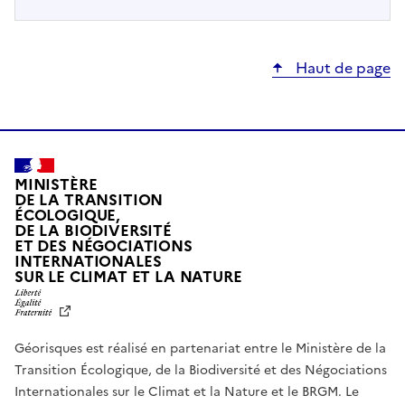
Haut de page
MINISTÈRE
DE LA TRANSITION
ÉCOLOGIQUE,
DE LA BIODIVERSITÉ
ET DES NÉGOCIATIONS
INTERNATIONALES
L
SUR LE CLIMAT ET LA NATURE
I
B
E
R
Géorisques est réalisé en partenariat entre le Ministère de la
T
É
Transition Écologique, de la Biodiversité et des Négociations
,
Internationales sur le Climat et la Nature et le BRGM. Le
É