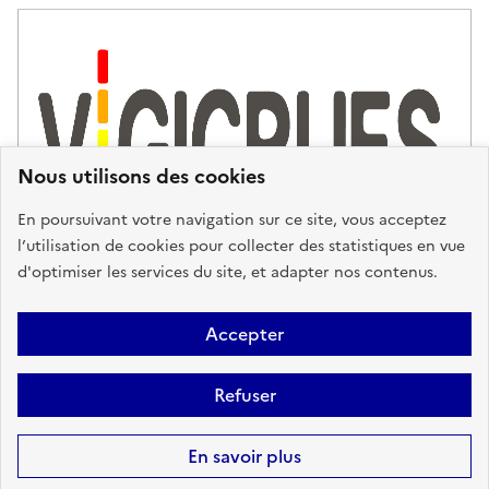
Nous utilisons des cookies
En poursuivant votre navigation sur ce site, vous acceptez
l’utilisation de cookies pour collecter des statistiques en vue
d'optimiser les services du site, et adapter nos contenus.
Plan du site
Accessibilité : partiellement conforme
Mentions
Accepter
Légales
Données personnelles
Gestion des cookies
FAQ
Refuser
Glossaire
BRGM
Sauf mention contraire, tous les contenus de ce site sont sous
licence
En savoir plus
etalab-2.0