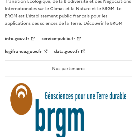
É
Transition Écologique, de la Biodiversité et des Négociations
,
Internationales sur le Climat et la Nature et le BRGM. Le
É
G
BRGM est L'établissement public français pour les
A
applications des sciences de la Terre.
Découvrir le BRGM
L
I
T
info.gouv.fr
service-public.fr
É
,
legifrance.gouv.fr
data.gouv.fr
F
R
A
T
Nos partenaires
E
R
N
I
T
É