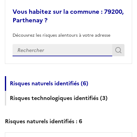
Vous habitez sur la commune : 79200,
Parthenay ?
Découvrez les risques alentours à votre adresse
Veuillez renseigner votre adresse exacte
Rech
Recherch
Risques naturels identifiés (
6
)
Risques technologiques identifiés (
3
)
Risques naturels identifiés :
6