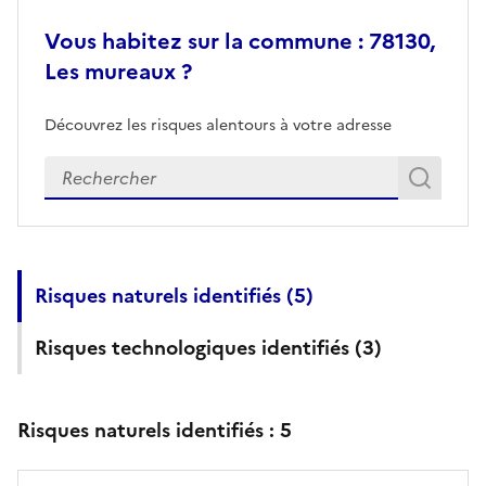
Vous habitez sur la commune : 78130,
Les mureaux ?
Découvrez les risques alentours à votre adresse
Veuillez renseigner votre adresse exacte
Rech
Recherch
Risques naturels identifiés (
5
)
Risques technologiques identifiés (
3
)
Risques naturels identifiés :
5