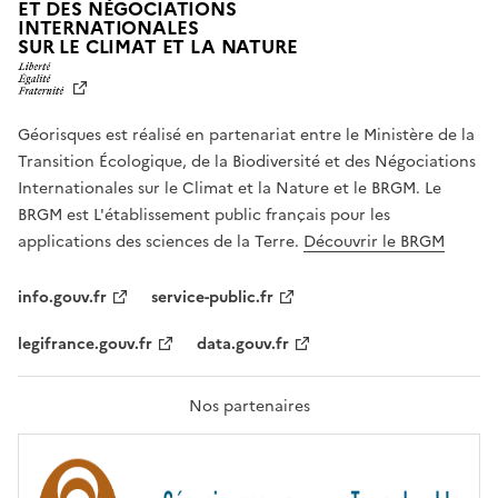
ET DES NÉGOCIATIONS
INTERNATIONALES
L
SUR LE CLIMAT ET LA NATURE
I
B
E
R
Géorisques est réalisé en partenariat entre le Ministère de la
T
É
Transition Écologique, de la Biodiversité et des Négociations
,
Internationales sur le Climat et la Nature et le BRGM. Le
É
G
BRGM est L'établissement public français pour les
A
applications des sciences de la Terre.
Découvrir le BRGM
L
I
T
info.gouv.fr
service-public.fr
É
,
legifrance.gouv.fr
data.gouv.fr
F
R
A
T
Nos partenaires
E
R
N
I