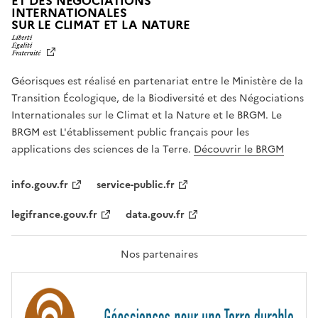
ET DES NÉGOCIATIONS
INTERNATIONALES
L
SUR LE CLIMAT ET LA NATURE
I
B
E
R
Géorisques est réalisé en partenariat entre le Ministère de la
T
É
Transition Écologique, de la Biodiversité et des Négociations
,
Internationales sur le Climat et la Nature et le BRGM. Le
É
G
BRGM est L'établissement public français pour les
A
applications des sciences de la Terre.
Découvrir le BRGM
L
I
T
info.gouv.fr
service-public.fr
É
,
legifrance.gouv.fr
data.gouv.fr
F
R
A
T
Nos partenaires
E
R
N
I
T