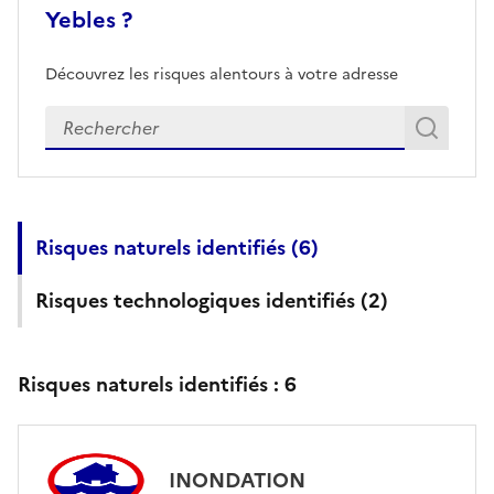
Yebles ?
Découvrez les risques alentours à votre adresse
Veuillez renseigner votre adresse exacte
Rech
Recherch
Risques naturels identifiés (
6
)
Risques technologiques identifiés (
2
)
Risques naturels identifiés :
6
INONDATION