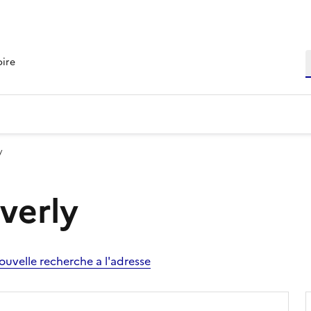
R
oire
y
Everly
ouvelle recherche a l'adresse