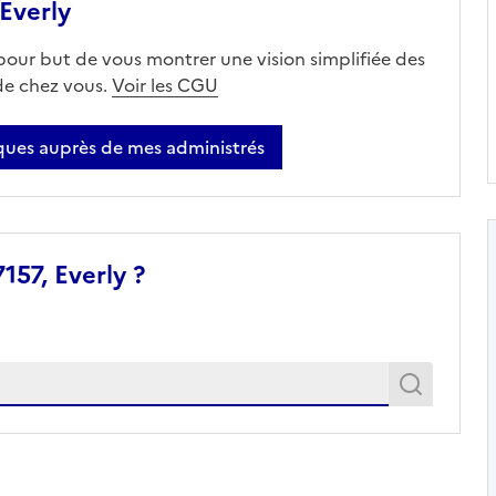
Everly
 pour but de vous montrer une vision simplifiée des
 de chez vous.
Voir les CGU
ues auprès de mes administrés
157, Everly ?
Recher
Recherche