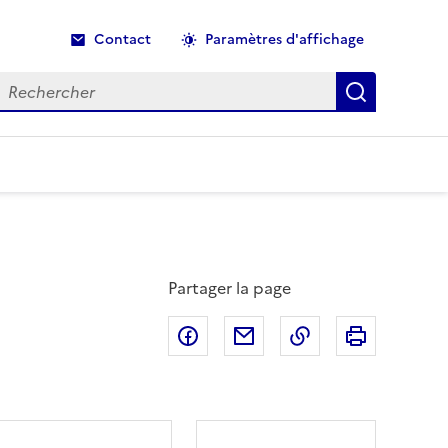
Contact
Paramètres d'affichage
echercher
Recherche
Partager la page
Partager sur Facebook
Partager par email
Copier dans le p
Imprimer