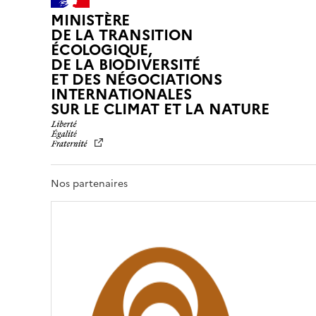
MINISTÈRE
DE LA TRANSITION
ÉCOLOGIQUE,
DE LA BIODIVERSITÉ
ET DES NÉGOCIATIONS
INTERNATIONALES
L
SUR LE CLIMAT ET LA NATURE
I
B
E
R
T
Nos partenaires
É
,
É
G
A
L
I
T
É