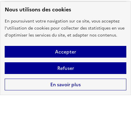
Nous utilisons des cookies
NUCLÉAIRE
En poursuivant votre navigation sur ce site, vous acceptez
l’utilisation de cookies pour collecter des statistiques en vue
sur ma commune :
CONCERNÉ
d'optimiser les services du site, et adapter nos contenus.
Vous êtes concernés par la
Accepter
campagne 2024 et 2025 de mise à
disposition d'iode
Refuser
En savoir plus
Accéder aux informations détaillées
POLLUTION DES SOLS