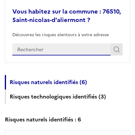
Vous habitez sur la commune : 76510,
Saint-nicolas-d'aliermont ?
Découvrez les risques alentours à votre adresse
Veuillez renseigner votre adresse exacte
Rech
Recherch
Risques naturels identifiés (
6
)
Risques technologiques identifiés (
3
)
Risques naturels identifiés :
6