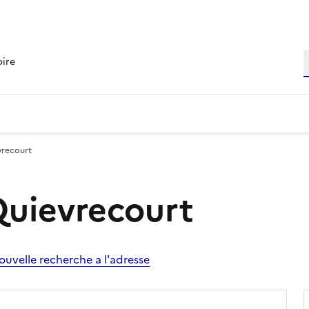
R
oire
vrecourt
Quievrecourt
ouvelle recherche a l'adresse