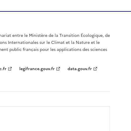
nariat entre le Ministère de la Transition Écologique, de
ons Internationales sur le Climat et la Nature et le
ent public français pour les applications des sciences
c.fr
legifrance.gouv.fr
data.gouv.fr