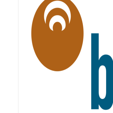
L
I
T
É
,
F
R
A
T
E
R
N
I
T
É