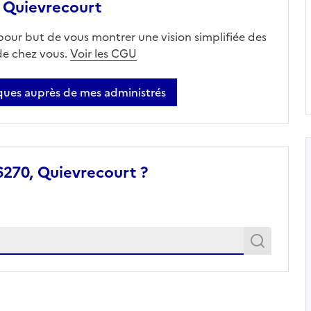
 Quievrecourt
 pour but de vous montrer une vision simplifiée des
 de chez vous.
Voir les CGU
ues auprès de mes administrés
6270, Quievrecourt ?
Recher
Recherche