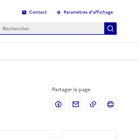
Contact
Paramètres d'affichage
echercher
Recherche
Partager la page
Partager sur Facebook
Partager par email
Copier dans le p
Imprimer