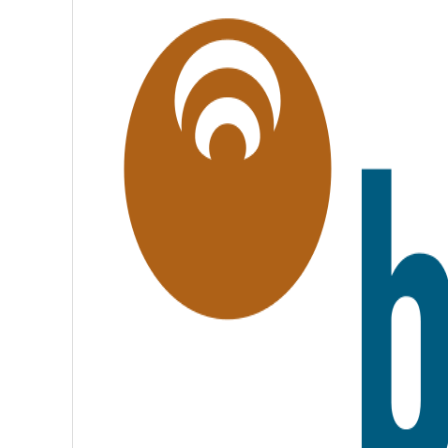
G
A
L
I
T
É
,
F
R
A
T
E
R
N
I
T
É