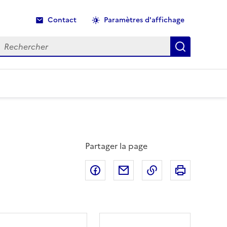
Contact
Paramètres d'affichage
echercher
Recherche
Partager la page
Partager sur Facebook
Partager par email
Copier dans le p
Imprimer