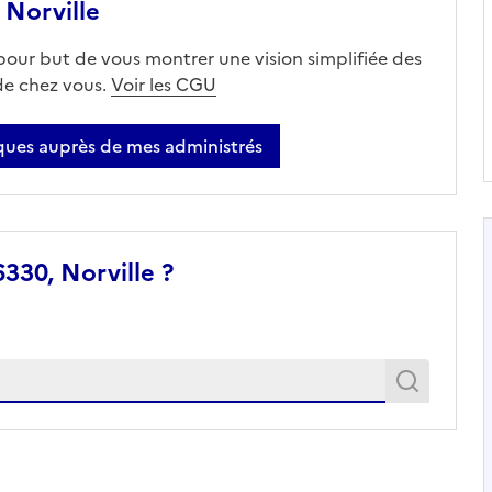
Norville
 pour but de vous montrer une vision simplifiée des
 de chez vous.
Voir les CGU
ues auprès de mes administrés
330, Norville ?
Recher
Recherche