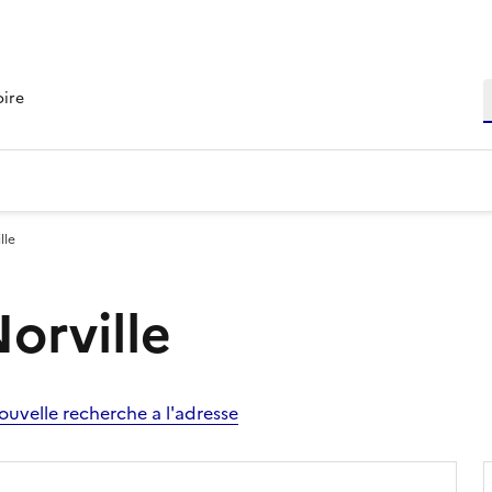
R
oire
lle
Norville
ouvelle recherche a l'adresse