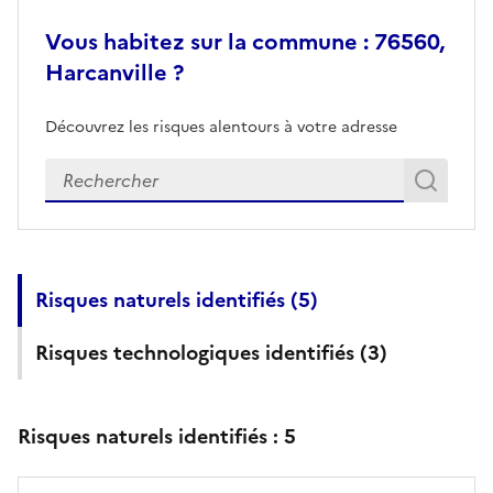
Vous habitez sur la commune : 76560,
Harcanville ?
Découvrez les risques alentours à votre adresse
Veuillez renseigner votre adresse exacte
Rech
Recherch
Risques naturels identifiés (
5
)
Risques technologiques identifiés (
3
)
Risques naturels identifiés :
5