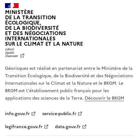
MINISTÈRE
DE LA TRANSITION
ÉCOLOGIQUE,
DE LA BIODIVERSITÉ
ET DES NÉGOCIATIONS
INTERNATIONALES
L
SUR LE CLIMAT ET LA NATURE
I
B
E
R
Géorisques est réalisé en partenariat entre le Ministère de la
T
É
Transition Écologique, de la Biodiversité et des Négociations
,
Internationales sur le Climat et la Nature et le BRGM. Le
É
G
BRGM est L'établissement public français pour les
A
applications des sciences de la Terre.
Découvrir le BRGM
L
I
T
info.gouv.fr
service-public.fr
É
,
legifrance.gouv.fr
data.gouv.fr
F
R
A