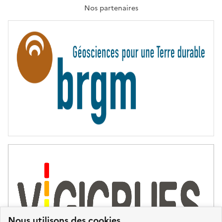
T
Nos partenaires
E
R
N
I
T
É
Nous utilisons des cookies