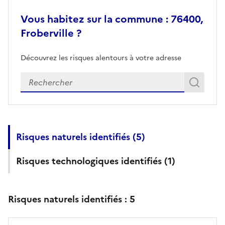
Vous habitez sur la commune : 76400,
Froberville ?
Découvrez les risques alentours à votre adresse
Veuillez renseigner votre adresse exacte
Rech
Recherch
Risques naturels identifiés (
5
)
Risques technologiques identifiés (
1
)
Risques naturels identifiés :
5