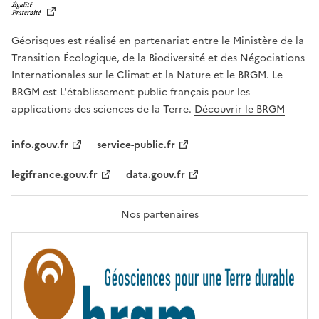
B
E
R
Géorisques est réalisé en partenariat entre le Ministère de la
T
É
Transition Écologique, de la Biodiversité et des Négociations
,
Internationales sur le Climat et la Nature et le BRGM. Le
É
G
BRGM est L'établissement public français pour les
A
applications des sciences de la Terre.
Découvrir le BRGM
L
I
T
info.gouv.fr
service-public.fr
É
,
legifrance.gouv.fr
data.gouv.fr
F
R
A
T
Nos partenaires
E
R
N
I
T
É