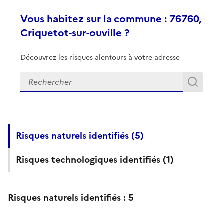
Vous habitez sur la commune : 76760,
Criquetot-sur-ouville ?
Découvrez les risques alentours à votre adresse
Veuillez renseigner votre adresse exacte
Rech
Recherch
Risques naturels identifiés (
5
)
Risques technologiques identifiés (
1
)
Risques naturels identifiés :
5