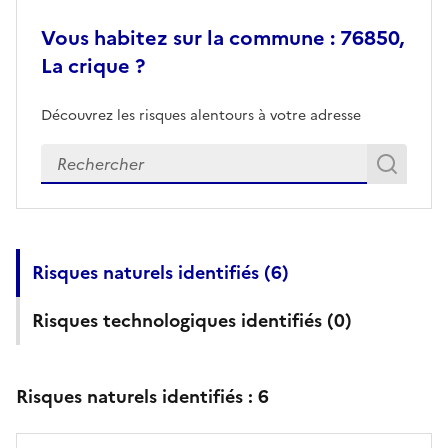
Vous habitez sur la commune : 76850,
La crique ?
Découvrez les risques alentours à votre adresse
Veuillez renseigner votre adresse exacte
Rech
Recherch
Risques naturels identifiés (
6
)
Risques technologiques identifiés (
0
)
Risques naturels identifiés :
6