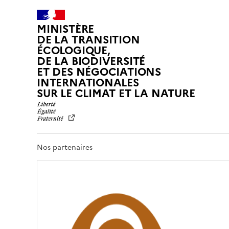
MINISTÈRE
DE LA TRANSITION
ÉCOLOGIQUE,
DE LA BIODIVERSITÉ
ET DES NÉGOCIATIONS
INTERNATIONALES
L
SUR LE CLIMAT ET LA NATURE
I
B
E
R
T
Nos partenaires
É
,
É
G
A
L
I