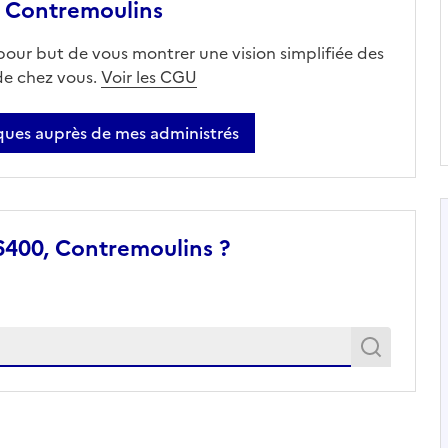
 Contremoulins
 pour but de vous montrer une vision simplifiée des
 de chez vous.
Voir les CGU
ues auprès de mes administrés
6400, Contremoulins ?
Recher
Recherche