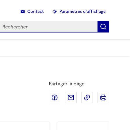
Contact
Paramètres d'affichage
echercher
Recherche
Partager la page
Partager sur Facebook
Partager par email
Copier dans le p
Imprimer