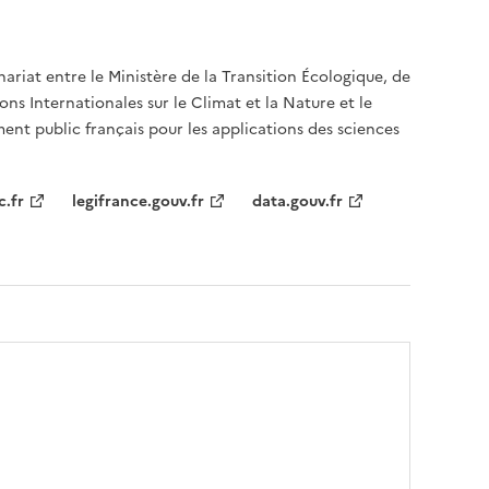
nariat entre le Ministère de la Transition Écologique, de
ons Internationales sur le Climat et la Nature et le
ent public français pour les applications des sciences
c.fr
legifrance.gouv.fr
data.gouv.fr