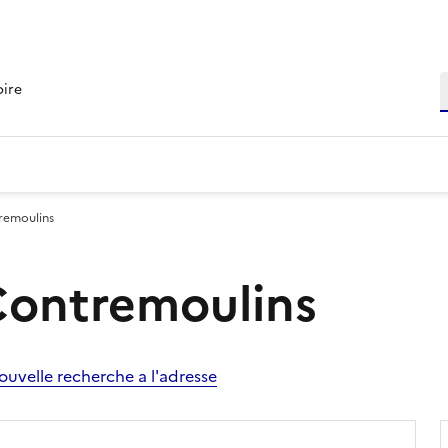
R
oire
tremoulins
 Contremoulins
ouvelle recherche a l'adresse