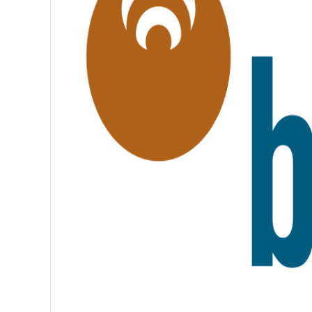
T
É
,
F
R
A
T
E
R
N
I
T
É