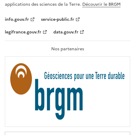
A
applications des sciences de la Terre.
Découvrir le BRGM
L
I
T
info.gouv.fr
service-public.fr
É
,
legifrance.gouv.fr
data.gouv.fr
F
R
A
T
Nos partenaires
E
R
N
I
T
É