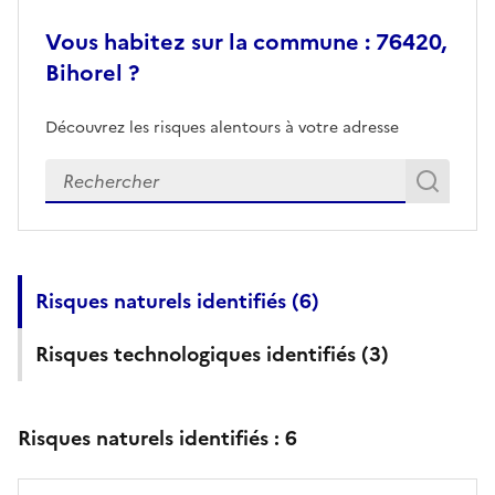
Vous habitez sur la commune : 76420,
Bihorel ?
Découvrez les risques alentours à votre adresse
Veuillez renseigner votre adresse exacte
Rech
Recherch
Risques naturels identifiés (
6
)
Risques technologiques identifiés (
3
)
Risques naturels identifiés :
6