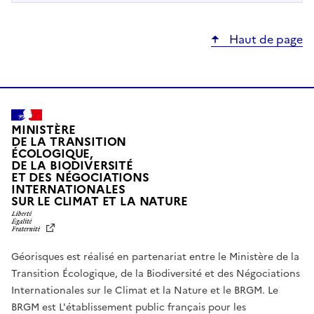
Haut de page
MINISTÈRE
DE LA TRANSITION
ÉCOLOGIQUE,
DE LA BIODIVERSITÉ
ET DES NÉGOCIATIONS
INTERNATIONALES
L
SUR LE CLIMAT ET LA NATURE
I
B
E
R
Géorisques est réalisé en partenariat entre le Ministère de la
T
É
Transition Écologique, de la Biodiversité et des Négociations
,
Internationales sur le Climat et la Nature et le BRGM. Le
É
G
BRGM est L'établissement public français pour les