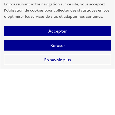
En poursuivant votre navigation sur ce site, vous acceptez
CANALISATIONS DE
l’utilisation de cookies pour collecter des statistiques en vue
TRANSPORT DE MATIÈRES
d'optimiser les services du site, et adapter nos contenus.
DANGEREUSES
Accepter
sur ma commune :
CONCERNÉ
Refuser
Accéder aux informations détaillées
En savoir plus
POLLUTION DES SOLS
sur ma commune :
CONCERNÉ