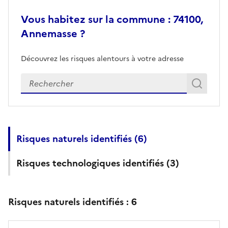
Vous habitez sur la commune : 74100,
Annemasse ?
Découvrez les risques alentours à votre adresse
Veuillez renseigner votre adresse exacte
Rech
Recherch
Risques naturels identifiés (
6
)
Risques technologiques identifiés (
3
)
Risques naturels identifiés :
6