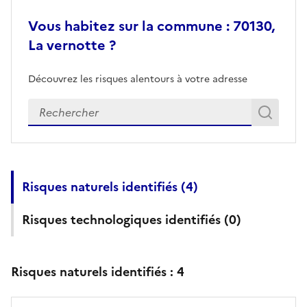
Vous habitez sur la commune : 70130,
La vernotte ?
Découvrez les risques alentours à votre adresse
Veuillez renseigner votre adresse exacte
Rech
Recherch
Risques naturels identifiés (
4
)
Risques technologiques identifiés (
0
)
Risques naturels identifiés :
4