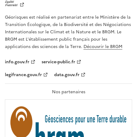
B
E
R
Géorisques est réalisé en partenariat entre le Ministère de la
T
É
Transition Écologique, de la Biodiversité et des Négociations
,
Internationales sur le Climat et la Nature et le BRGM. Le
É
G
BRGM est L'établissement public français pour les
A
applications des sciences de la Terre.
Découvrir le BRGM
L
I
T
info.gouv.fr
service-public.fr
É
,
legifrance.gouv.fr
data.gouv.fr
F
R
A
T
Nos partenaires
E
R
N
I
T
É