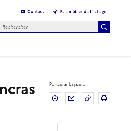
Contact
Paramètres d'affichage
echercher
Recherche
ancras
Partager la page
Partager sur Facebook
Partager par email
Copier dans le p
Imprimer