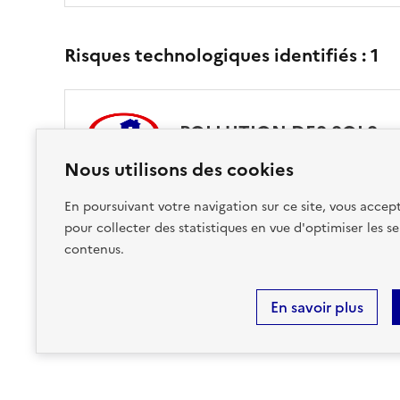
Risques technologiques identifiés :
1
POLLUTION DES SOLS
Nous utilisons des cookies
sur ma commune :
CONCERNÉ
En poursuivant votre navigation sur ce site, vous accept
pour collecter des statistiques en vue d'optimiser les se
Accéder aux informations détaillées
contenus.
En savoir plus