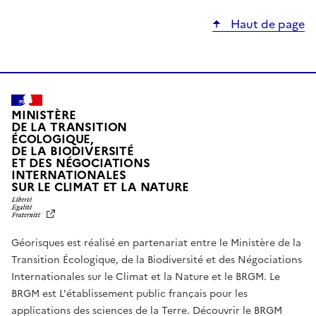
Haut de page
MINISTÈRE
DE LA TRANSITION
ÉCOLOGIQUE,
DE LA BIODIVERSITÉ
ET DES NÉGOCIATIONS
INTERNATIONALES
L
SUR LE CLIMAT ET LA NATURE
I
B
E
R
Géorisques est réalisé en partenariat entre le Ministère de la
T
É
Transition Écologique, de la Biodiversité et des Négociations
,
Internationales sur le Climat et la Nature et le BRGM. Le
É
G
BRGM est L'établissement public français pour les
A
applications des sciences de la Terre.
Découvrir le BRGM