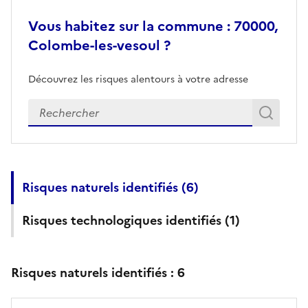
Vous habitez sur la commune : 70000,
Colombe-les-vesoul ?
Découvrez les risques alentours à votre adresse
Veuillez renseigner votre adresse exacte
Rech
Recherch
Risques naturels identifiés (
6
)
Risques technologiques identifiés (
1
)
Risques naturels identifiés :
6