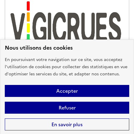
Nous utilisons des cookies
En poursuivant votre navigation sur ce site, vous acceptez
l’utilisation de cookies pour collecter des statistiques en vue
d'optimiser les services du site, et adapter nos contenus.
Plan du site
Accessibilité : partiellement conforme
Mentions
Légales
Données personnelles
Gestion des cookies
FAQ
Accepter
Glossaire
BRGM
Refuser
Sauf mention contraire, tous les contenus de ce site sont sous
licence
etalab-2.0
En savoir plus