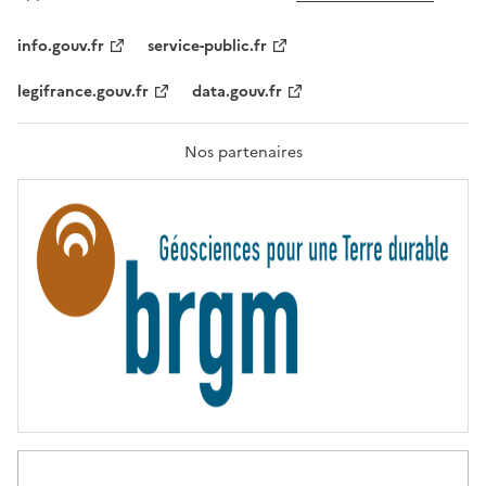
L
I
T
info.gouv.fr
service-public.fr
É
,
legifrance.gouv.fr
data.gouv.fr
F
R
A
T
Nos partenaires
E
R
N
I
T
É