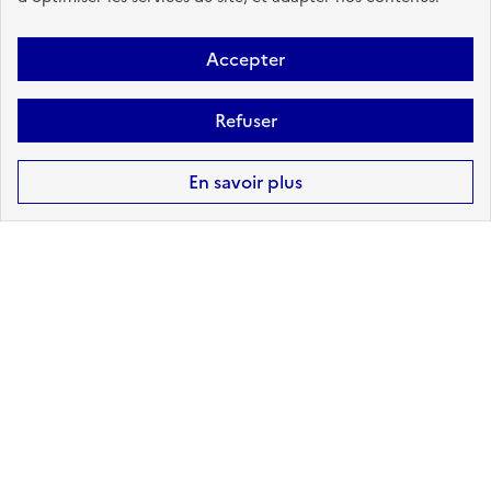
DICRIM à Géorisques, contacter le
support ici
Accepter
Refuser
En savoir plus
4
arrêtés de reconnaissance de
l'état de catastrophe naturelle
reconnus sur Betoncourt-les-brotte
Retrouvez ici la liste complète