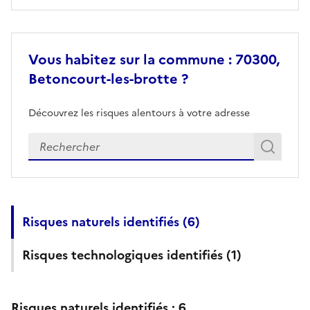
Vous habitez sur la commune : 70300,
Betoncourt-les-brotte ?
Découvrez les risques alentours à votre adresse
Veuillez renseigner votre adresse exacte
Rech
Recherch
Risques naturels identifiés (
6
)
Risques technologiques identifiés (
1
)
Risques naturels identifiés :
6