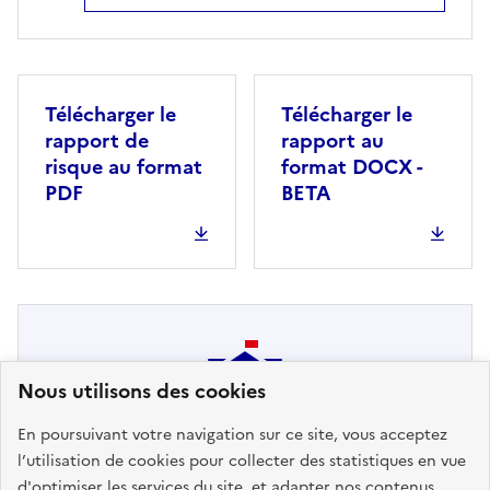
Télécharger le
Télécharger le
rapport de
rapport au
risque au format
format DOCX -
PDF
BETA
Nous utilisons des cookies
En poursuivant votre navigation sur ce site, vous acceptez
Pas de DICRIM disponible. Message
l’utilisation de cookies pour collecter des statistiques en vue
au Maire : pour ajouter votre
d'optimiser les services du site, et adapter nos contenus.