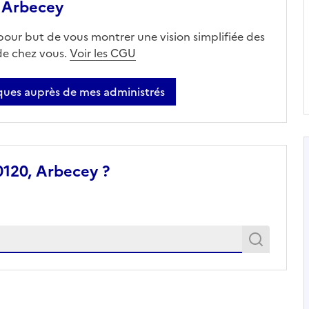
 Arbecey
 pour but de vous montrer une vision simplifiée des
 de chez vous.
Voir les CGU
ues auprès de mes administrés
0120, Arbecey ?
Recher
Recherche