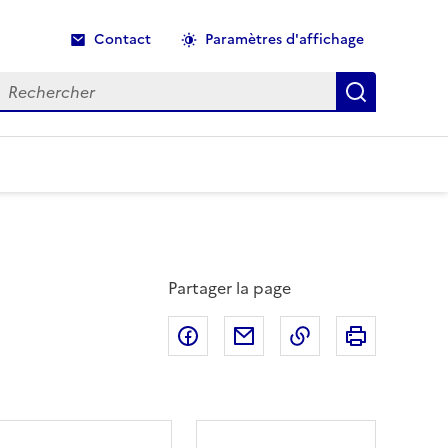
Contact
Paramètres d'affichage
echercher
Recherche
Partager la page
Partager sur Facebook
Partager par email
Copier dans le p
Imprimer