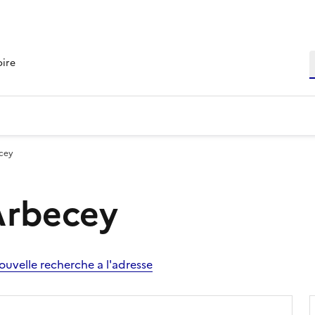
R
oire
ecey
 Arbecey
ouvelle recherche a l'adresse