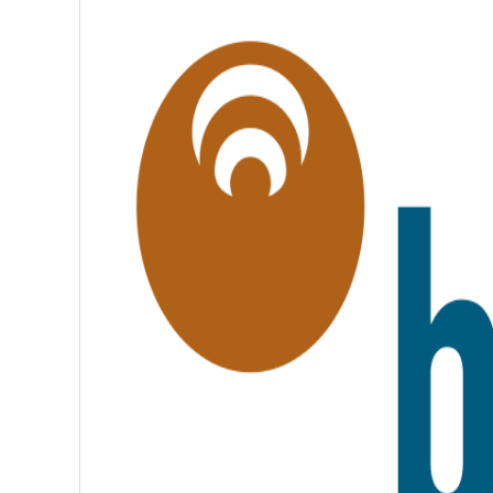
É
G
A
L
I
T
É
,
F
R
A
T
E
R
N
I
T
É