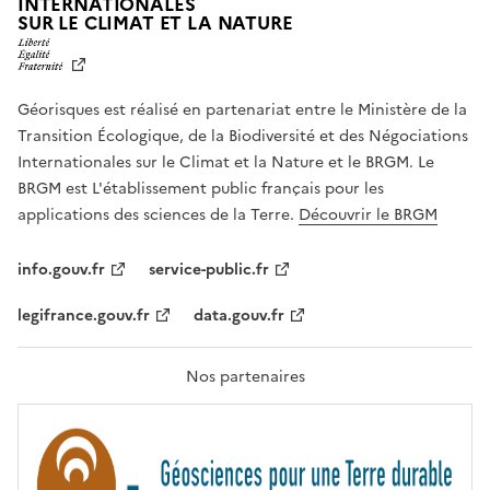
INTERNATIONALES
L
SUR LE CLIMAT ET LA NATURE
I
B
E
R
Géorisques est réalisé en partenariat entre le Ministère de la
T
É
Transition Écologique, de la Biodiversité et des Négociations
,
Internationales sur le Climat et la Nature et le BRGM. Le
É
G
BRGM est L'établissement public français pour les
A
applications des sciences de la Terre.
Découvrir le BRGM
L
I
T
info.gouv.fr
service-public.fr
É
,
legifrance.gouv.fr
data.gouv.fr
F
R
A
T
Nos partenaires
E
R
N
I
T
É