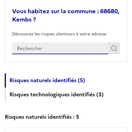
Vous habitez sur la commune : 68680,
Kembs ?
Découvrez les risques alentours à votre adresse
Veuillez renseigner votre adresse exacte
Rech
Recherch
Risques naturels identifiés (
5
)
Risques technologiques identifiés (
3
)
Risques naturels identifiés :
5