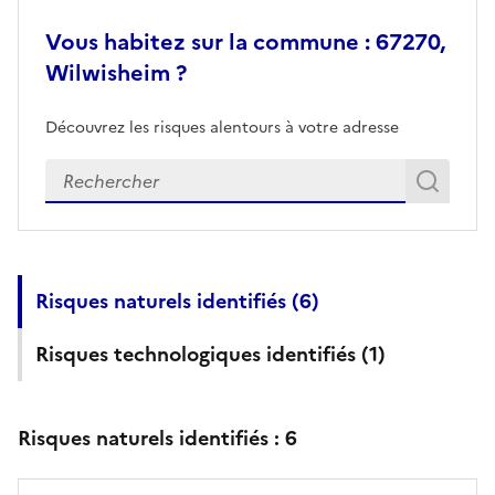
Vous habitez sur la commune : 67270,
Wilwisheim ?
Découvrez les risques alentours à votre adresse
Veuillez renseigner votre adresse exacte
Rech
Recherch
Risques naturels identifiés (
6
)
Risques technologiques identifiés (
1
)
Risques naturels identifiés :
6