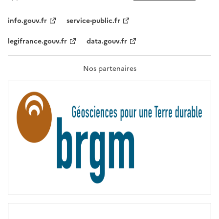
L
I
T
info.gouv.fr
service-public.fr
É
,
legifrance.gouv.fr
data.gouv.fr
F
R
A
T
Nos partenaires
E
R
N
I
T
É