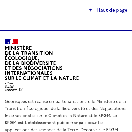
Haut de page
MINISTÈRE
DE LA TRANSITION
ÉCOLOGIQUE,
DE LA BIODIVERSITÉ
ET DES NÉGOCIATIONS
INTERNATIONALES
L
SUR LE CLIMAT ET LA NATURE
I
B
E
R
Géorisques est réalisé en partenariat entre le Ministère de la
T
É
Transition Écologique, de la Biodiversité et des Négociations
,
Internationales sur le Climat et la Nature et le BRGM. Le
É
G
BRGM est L'établissement public français pour les
A
applications des sciences de la Terre.
Découvrir le BRGM