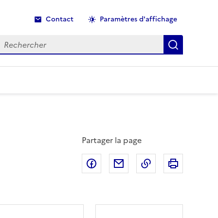
Contact
Paramètres d'affichage
echercher
Recherche
Partager la page
Partager sur Facebook
Partager par email
Copier dans le p
Imprimer