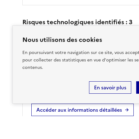
Risques technologiques identifiés :
3
Nous utilisons des cookies
INSTALLATIONS
En poursuivant votre navigation sur ce site, vous accept
INDUSTRIELLES
pour collecter des statistiques en vue d'optimiser les se
CLASSÉES (ICPE)
contenus.
sur ma commune :
CONCERNÉ
En savoir plus
Accéder aux informations détaillées