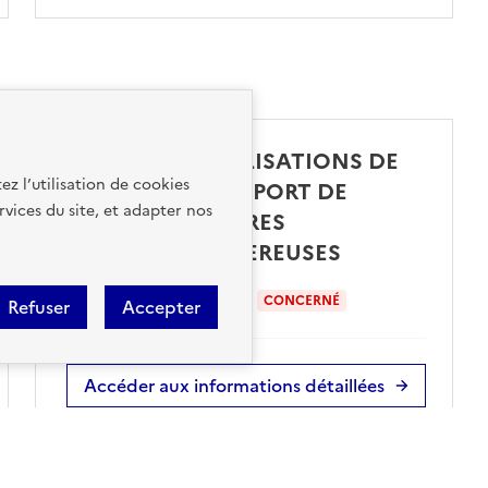
CANALISATIONS DE
ez l’utilisation de cookies
TRANSPORT DE
rvices du site, et adapter nos
MATIÈRES
DANGEREUSES
sur ma commune :
CONCERNÉ
Refuser
Accepter
Accéder aux informations détaillées