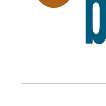
I
T
É