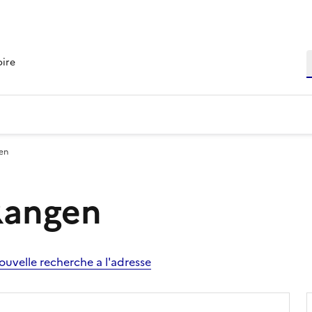
R
oire
gen
 Rangen
ouvelle recherche a l'adresse