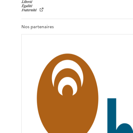
I
B
E
R
T
Nos partenaires
É
,
É
G
A
L
I
T
É
,
F
R
A
T
E
R
N