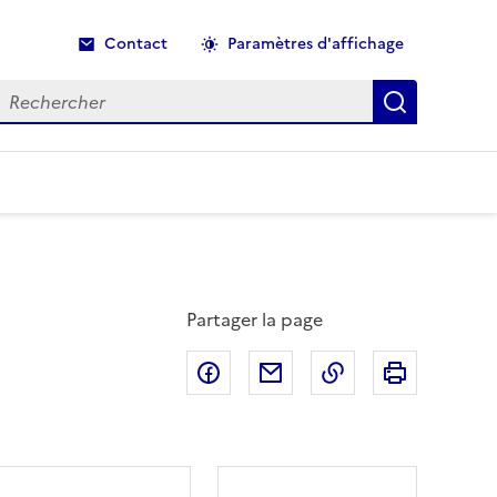
Contact
Paramètres d'affichage
echercher
Recherche
Partager la page
Partager sur Facebook
Partager par email
Copier dans le p
Imprimer