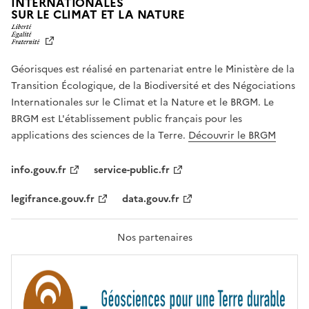
INTERNATIONALES
L
SUR LE CLIMAT ET LA NATURE
I
B
E
R
Géorisques est réalisé en partenariat entre le Ministère de la
T
É
Transition Écologique, de la Biodiversité et des Négociations
,
Internationales sur le Climat et la Nature et le BRGM. Le
É
G
BRGM est L'établissement public français pour les
A
applications des sciences de la Terre.
Découvrir le BRGM
L
I
T
info.gouv.fr
service-public.fr
É
,
legifrance.gouv.fr
data.gouv.fr
F
R
A
T
Nos partenaires
E
R
N
I
T
É