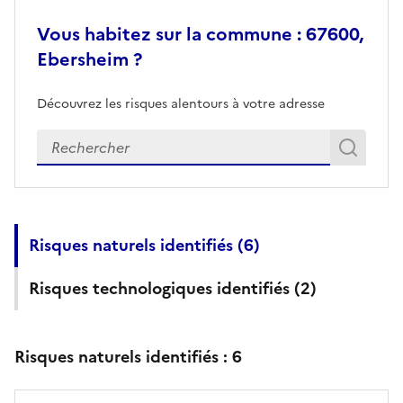
Vous habitez sur la commune : 67600,
Ebersheim ?
Découvrez les risques alentours à votre adresse
Veuillez renseigner votre adresse exacte
Rech
Recherch
Risques naturels identifiés (
6
)
Risques technologiques identifiés (
2
)
Risques naturels identifiés :
6